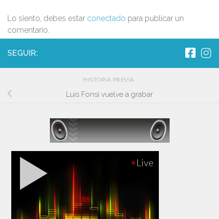
Lo siento, debes estar
conectado
para publicar un
comentario.
SEGUIR:
HISTORIA PREVIA
Luis Fonsi vuelve a grabar