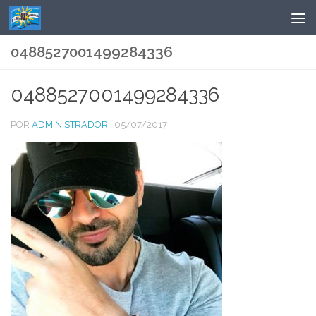
Saltar al contenido
0488527001499284336
0488527001499284336
POR
ADMINISTRADOR
·
05/07/2017