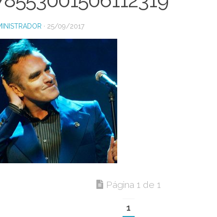
78553001506112319
INISTRADOR
·
25/09/2017
Página 1 de 1
1