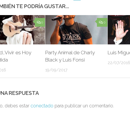
MBIÉN TE PODRÍA GUSTAR...
0
0
d…Vivir es Hoy
Party Animal de Charly
Luis Migu
ida
Black y Luis Fonsi
22/07/201
016
19/09/2017
UNA RESPUESTA
to, debes estar
conectado
para publicar un comentario.