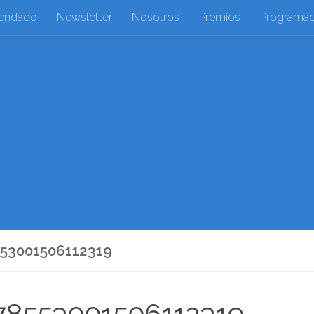
endado
Newsletter
Nosotros
Premios
Programac
53001506112319