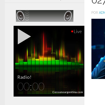
02
POR
ADM