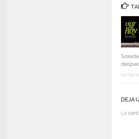
TA
Soleda
desped
02/01/2
DEJA 
Lo sien