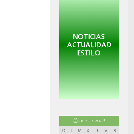
agosto 2026
D
L
M
X
J
V
S