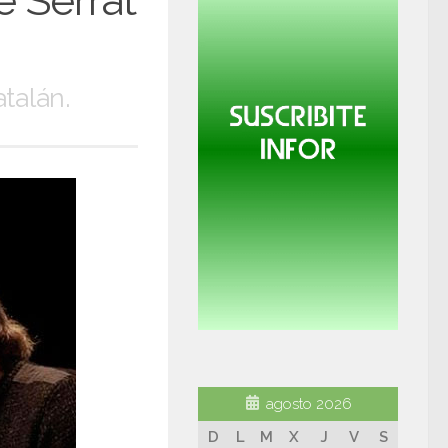
e Serrat
talán.
agosto 2026
D
L
M
X
J
V
S