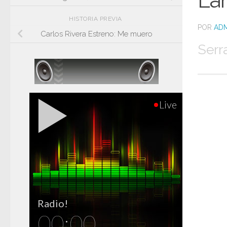
Lan
HISTORIA PREVIA
POR
ADM
Carlos Rivera Estreno: Me muero
Serr