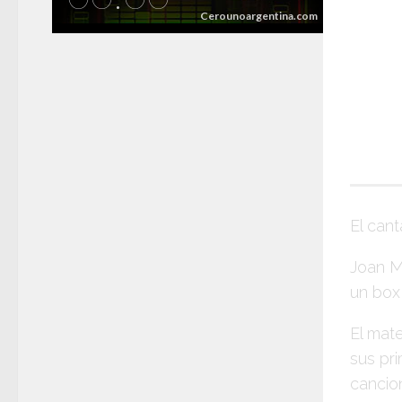
El can
Joan M
un box 
El mat
sus pri
cancion