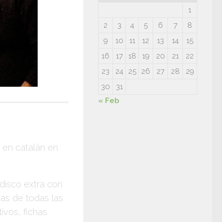
1
2
3
4
5
6
7
8
9
10
11
12
13
14
15
16
17
18
19
20
21
22
23
24
25
26
27
28
29
30
31
« Feb
 en catalán en
 disco extra con
ras de todas las
ivos, fichas