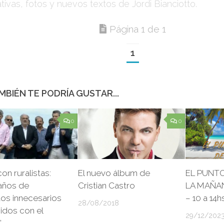
ativas, fotos y nuevos textos de
Jordi Bianciotto.
Página 1 de 1
1
MBIÉN TE PODRÍA GUSTAR...
0
0
con ruralistas:
El nuevo álbum de
EL PUNTO
años de
Cristian Castro
LA MAÑAN
tos innecesarios
– 10 a 14hs
28/08/2018
idos con el
29/12/202
”