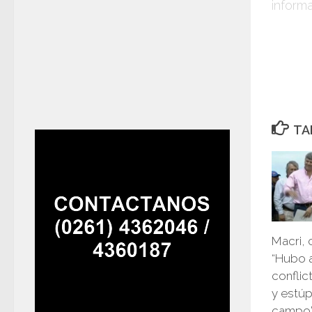
inform
TA
Macri, 
“Hubo 
conflic
y estúp
campo