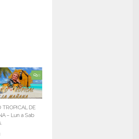
0
 TROPICAL DE
A – Lun a Sab
.
3