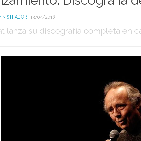
zamiento: Discográfia d
INISTRADOR
·
13/04/2018
at lanza su discografía completa en ca