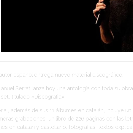
tautor español entrega nuevo material discográfico.
anuel Serrat
lanza hoy una antología con toda su obra
set, titulado
«Discografia»
.
erial, además de sus 11 álbumes en catalán, incluye un
meras grabaciones, un libro de 226 páginas con las let
es en catalán y castellano, fotografías, textos explicat