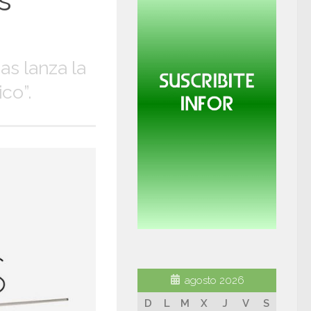
s
as lanza la
co”.
agosto 2026
D
L
M
X
J
V
S