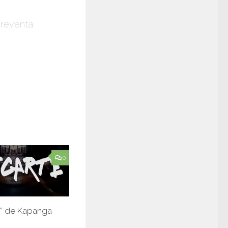
preventa
0
” de Kapanga