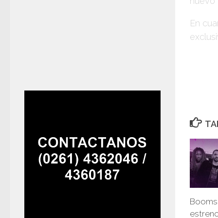
nuevo 
En cua
exclus
TA
Boomsh
estren