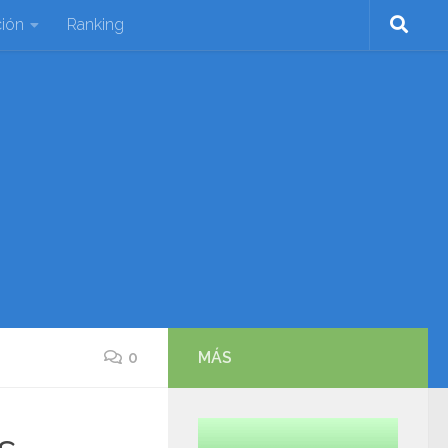
ión
Ranking
0
MÁS