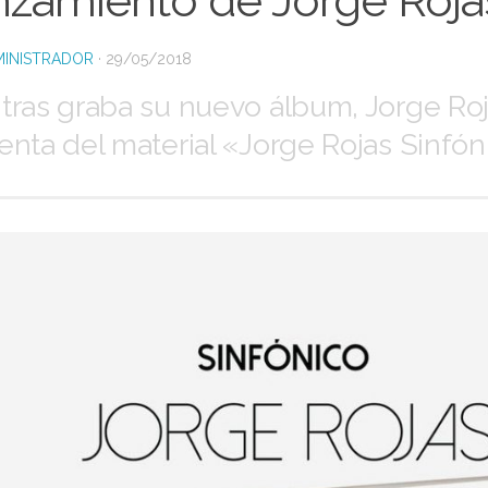
nzamiento de Jorge Roja
INISTRADOR
·
29/05/2018
tras graba su nuevo álbum, Jorge Roj
enta del material «Jorge Rojas Sinfóni