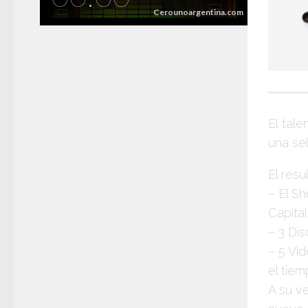
El tal
una se
El res
– El S
Capita
– 3 Di
– 5 Vid
el tie
A su ve