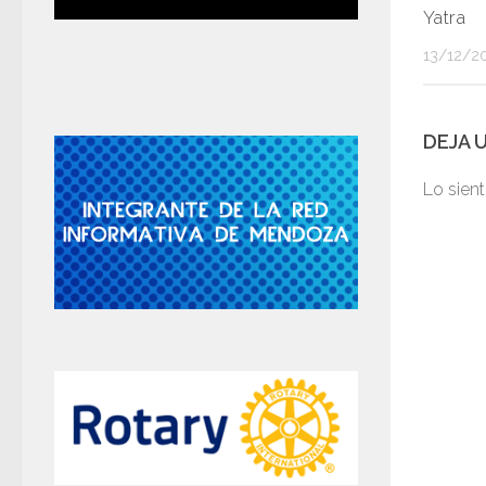
Yatra
13/12/2
DEJA 
Lo sien