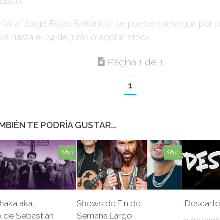
disco.
nto a
“Jorge Rojas Sinfónico”
se puede conseguir por 
iva hasta el
24 de junio
o agotar stock.
Página 1 de 1
1
MBIÉN TE PODRÍA GUSTAR...
0
0
akalaka,
Shows de Fin de
“Descarte
o de Sebastián
Semana Largo