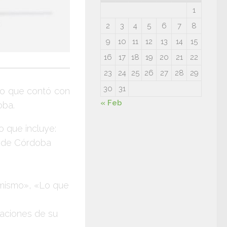
1
2
3
4
5
6
7
8
9
10
11
12
13
14
15
16
17
18
19
20
21
22
23
24
25
26
27
28
29
30
31
 lo que contó con
« Feb
oba
.
o que incluye:
de Córdoba
.
 mismo», «Lo que
aciones de su