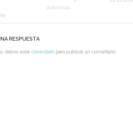
21/10/2016
21/02/2020
019
UNA RESPUESTA
to, debes estar
conectado
para publicar un comentario.