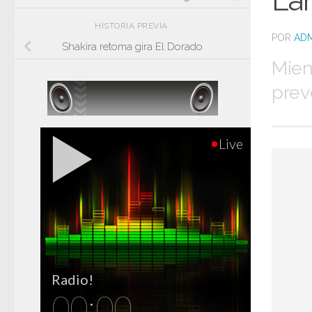
La
HISTORIA PREVIA
POR
ADM
Shakira retoma gira El Dorado
Mien
prev