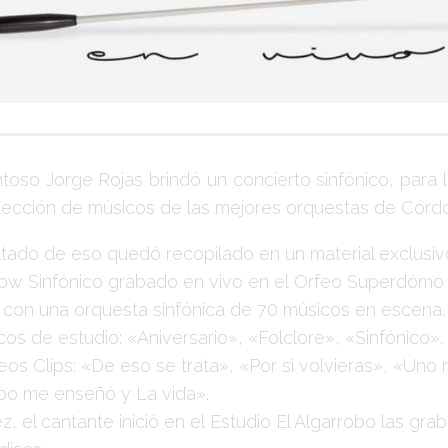
entoso
Jorge Rojas
brindó un concierto sinfónico, para
lección de músicos de las mejores orquestas de
Córd
ultado de eso quedó recopilado en un material exclusiv
how Sinfónico grabado en vivo en el
Orfeo Superdómo
l con una orquesta sinfónica de 70 músicos en escena
scos de estudio:
«Aniversario», «Folclore», «Sinfónico»
.
eos Clips:
«De eso se trata», «Por si volvieras», «Uno
mpo me enseñó y La vida»
.
z, el cantante inició en el
Estudio El Algarrobo
las grab