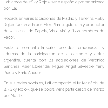
Hablamos de
«Sky Rojo»
, serie española protagonizada
por Lali.
Rodada en varias locaciones de Madrid y Tenerife, «
Sky
Rojo»
fue creada por
Álex Pina
, el guionista y productor
de
«La casa de Papel», Vis a vis” y “Los hombres de
Paco”.
Hasta el momento la serie tiene dos temporadas y
además de la paricipacion de la cantante y actriz
argentina, cuenta con las actuaciones de
Verónica
Sánchez, Asier Etxeandia, Miguel Ángel Silvestre, Yany
Prado y Enric Auque
r.
En sus redes sociales, Lali compartió el trailer oficial de
la «
Sky Rojo»
, que se podrá ver a partir del
19 de marzo
por Netflix.