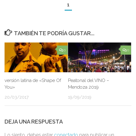
1
TAMBIÉN TE PODRÍA GUSTAR...
0
0
versión latina de «Shape Of
Peatonal del VINO –
You»
Mendoza 2019
20/03/2017
19/09/2019
DEJA UNA RESPUESTA
Lo siento, debes estar
conectado
para publicar un