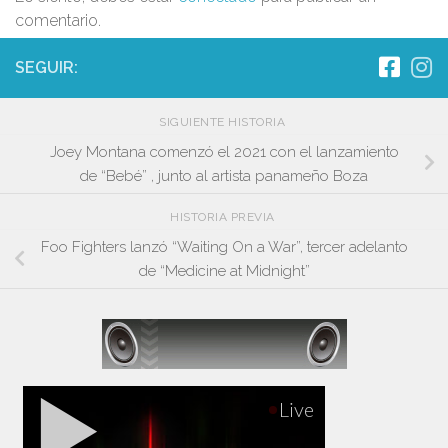
comentario.
SEGUIR:
SIGUIENTE HISTORIA
Joey Montana comenzó el 2021 con el lanzamiento
de “Bebé” , junto al artista panameño Boza
HISTORIA PREVIA
Foo Fighters lanzó “Waiting On a War”, tercer adelanto
de “Medicine at Midnight”