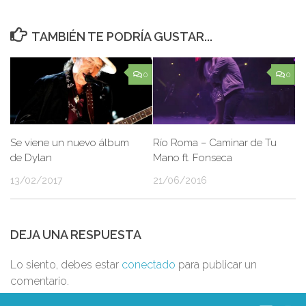
TAMBIÉN TE PODRÍA GUSTAR...
0
0
Se viene un nuevo álbum
Río Roma – Caminar de Tu
de Dylan
Mano ft. Fonseca
13/02/2017
21/06/2016
DEJA UNA RESPUESTA
Lo siento, debes estar
conectado
para publicar un
comentario.