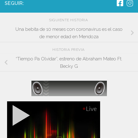
SEGUIR:
SIGUIENTE HISTORIA
Una bebita de 10 meses con coronavirus es el caso
de menor edad en Mendoza
HISTORIA PREVIA
“Tiempo Pa Olvidar”, estreno de Abraham Mateo Ft.
Becky G