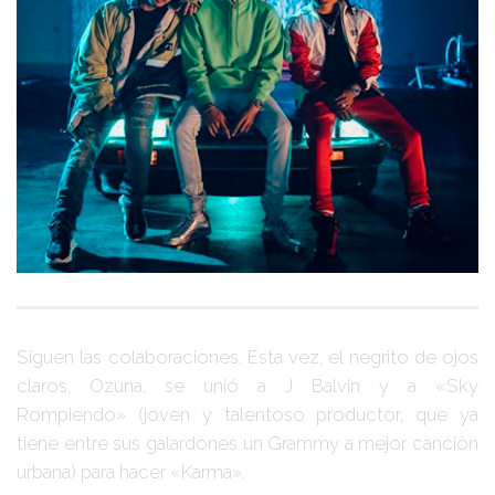
Siguen las colaboraciones. Esta vez, el negrito de ojos
claros,
Ozuna
, se unió a J Balvin y a
«Sky
Rompiendo»
(joven y talentoso productor, que ya
tiene entre sus galardones un Grammy a mejor canción
urbana) para hacer
«Karma»
.