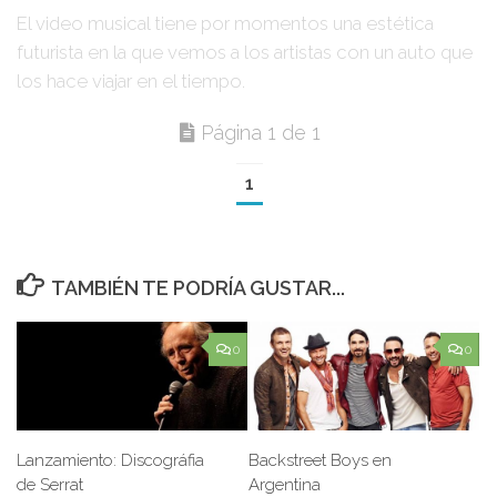
El video musical tiene por momentos una estética
futurista en la que vemos a los artistas con un auto que
los hace viajar en el tiempo.
Página 1 de 1
1
TAMBIÉN TE PODRÍA GUSTAR...
0
0
Lanzamiento: Discográfia
Backstreet Boys en
de Serrat
Argentina