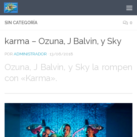
Saltar al contenido
SIN CATEGORÍA
0
karma – Ozuna, J Balvin, y Sky
POR
ADMINISTRADOR
·
13/06/2018
Ozuna, J Balvin, y Sky la rompen
con «Karma».