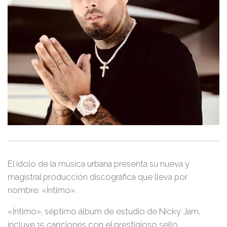
El ídolo de la música urbana presenta su nueva y
magistral producción discográfica que lleva por
nombre:
«Íntimo»
.
«Íntimo»
, séptimo álbum de estudio de
Nicky Jam
,
incluye 15 canciones con el prestigioso sello