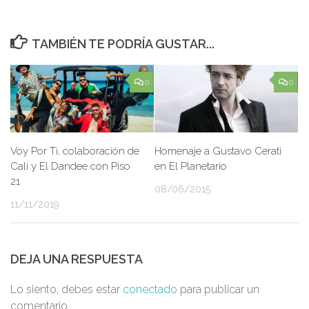
TAMBIÉN TE PODRÍA GUSTAR...
0
0
Voy Por Ti, colaboración de
Homenaje a Gustavo Cerati
Cali y El Dandee con Piso
en El Planetario
21
08/06/2015
11/11/2019
DEJA UNA RESPUESTA
Lo siento, debes estar
conectado
para publicar un
comentario.