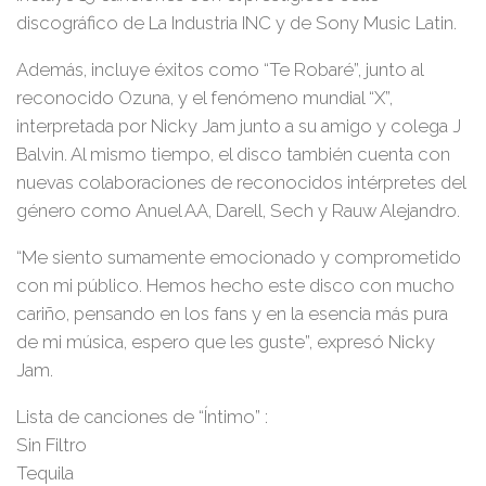
discográfico de La Industria INC y de Sony Music Latin.
Además, incluye éxitos como
“Te Robaré”
, junto al
reconocido
Ozuna
, y el fenómeno mundial “X”,
interpretada por
Nicky Jam
junto a su amigo y colega
J
Balvin
. Al mismo tiempo, el disco también cuenta con
nuevas colaboraciones de reconocidos intérpretes del
género como
Anuel AA, Darell, Sech y Rauw Alejandro
.
“Me siento sumamente emocionado y comprometido
con mi público. Hemos hecho este disco con mucho
cariño, pensando en los fans y en la esencia más pura
de mi música, espero que les guste”
, expresó
Nicky
Jam
.
Lista de canciones de “Íntimo” :
Sin Filtro
Tequila