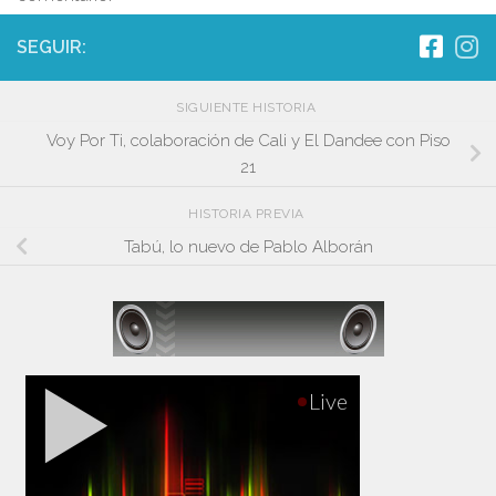
SEGUIR:
SIGUIENTE HISTORIA
Voy Por Ti, colaboración de Cali y El Dandee con Piso
21
HISTORIA PREVIA
Tabú, lo nuevo de Pablo Alborán