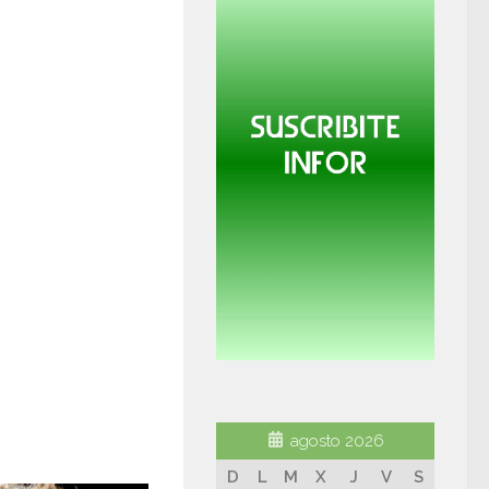
agosto 2026
D
L
M
X
J
V
S