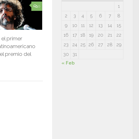
1
0
2
3
4
5
6
7
8
9
10
11
12
13
14
15
16
17
18
19
20
21
22
 el primer
23
24
25
26
27
28
29
atinoamericano
 el premio del
30
31
« Feb