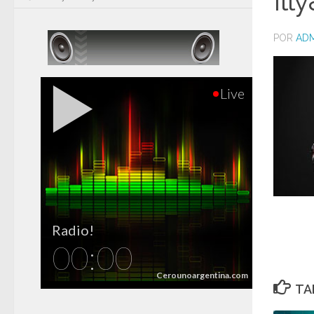
Ill
POR
ADM
TA