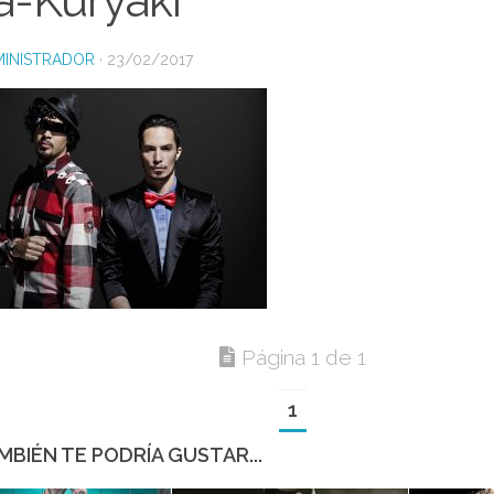
ya-Kuryaki
INISTRADOR
·
23/02/2017
Página 1 de 1
1
MBIÉN TE PODRÍA GUSTAR...