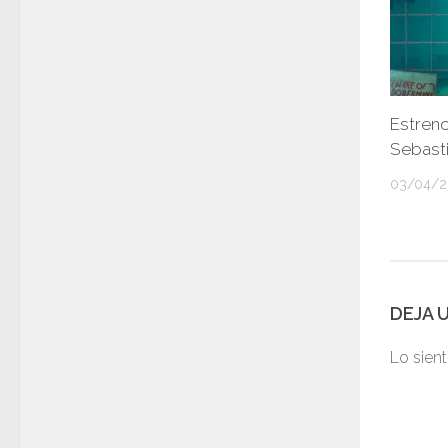
Estreno
Sebasti
03/04/2
DEJA 
Lo sien