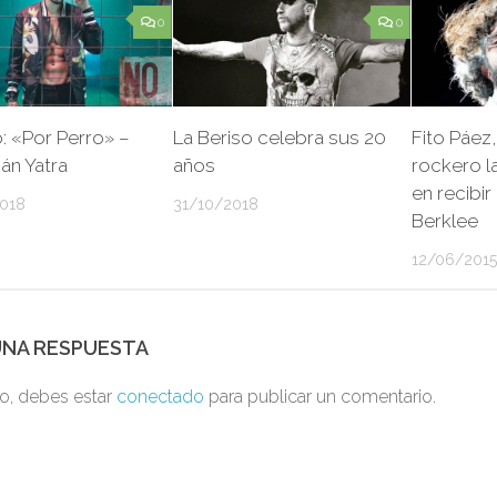
0
0
: «Por Perro» –
La Beriso celebra sus 20
Fito Páez,
án Yatra
años
rockero l
en recibir
018
31/10/2018
Berklee
12/06/2015
UNA RESPUESTA
to, debes estar
conectado
para publicar un comentario.