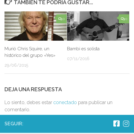
TAMBIÉN TE PODRÍA GUSTAR...
0
0
Murió Chris Squire, un
Bambi es solista
histórico del grupo «Yes»
07/11/2016
29/06/2015
DEJA UNA RESPUESTA
Lo siento, debes estar
conectado
para publicar un
comentario.
SEGUIR: