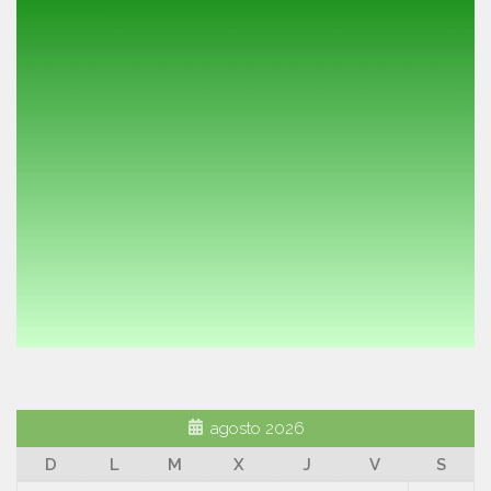
agosto 2026
D
L
M
X
J
V
S