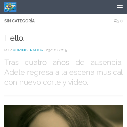
Saltar al contenido
SIN CATEGORÍA
0
Hello…
POR
ADMINISTRADOR
·
23/10/2015
Tras cuatro años de ausencia,
Adele regresa a la escena musical
con nuevo corte y video.