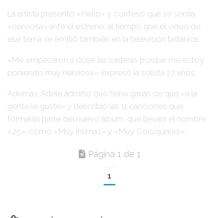
La artista presentó
«Hello»
y confesó que se sentía
«nerviosa»
ante el estreno, al tiempo que el video de
ese tema se emitió también en la televisión británica.
«Me empezaron a doler las caderas porque me estoy
poniendo muy nerviosa»
, expresó la solista 27 años.
Además,
Adele
admitió que tiene ganas de que
«a la
gente le guste»
y describió las 11 canciones que
formarán parte del nuevo álbum, que llevará el nombre
«25»
, como
«Muy Íntimas»
y
«Muy Coloquiales»
.
Página 1 de 1
1