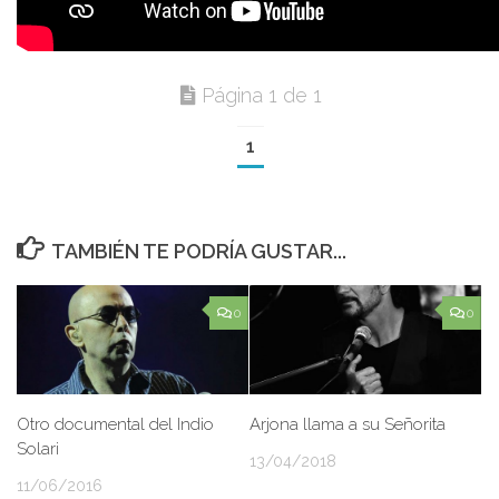
Página 1 de 1
1
TAMBIÉN TE PODRÍA GUSTAR...
0
0
Otro documental del Indio
Arjona llama a su Señorita
Solari
13/04/2018
11/06/2016