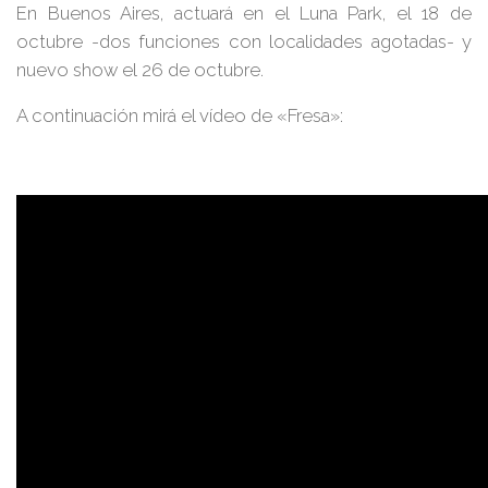
En
Buenos Aires
, actuará en el Luna Park, el
18 de
octubre
-dos funciones con localidades agotadas- y
nuevo show el
26 de octubre
.
A continuación mirá el vídeo de «Fresa»: