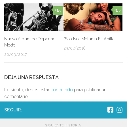
0
0
Nuevo álbum de Depeche
“Sí o No” Maluma Ft. Anitta
Mode
29/07/2016
20/03/2017
DEJA UNA RESPUESTA
Lo siento, debes estar
conectado
para publicar un
comentario.
SEGUIR:
SIGUIENTE HISTORIA