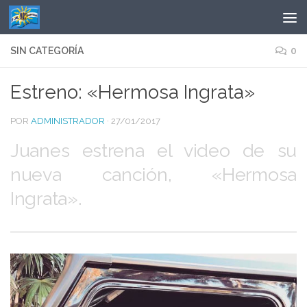
Saltar al contenido
SIN CATEGORÍA
0
Estreno: «Hermosa Ingrata»
POR
ADMINISTRADOR
·
27/01/2017
Juanes estrena el video de su
nueva canción, «Hermosa
Ingrata».