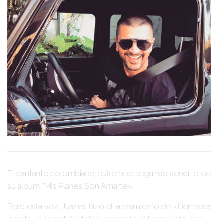
El cantante colombiano estrena el segundo sencillo de
su álbum
“Mis Planes Son Amarte»
.
Pero esta vez,
Juanes
hizo el lanzamiento de
«Hermosa