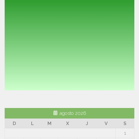
agosto 2026
D
L
M
X
J
V
S
1