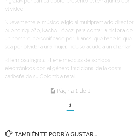
Ingrata»
por partida doble: presentó el tema junto con
el video.
Nuevamente el músico eligió al multipremiado director
puertorriqueño,
Kacho López
, para contar la historia de
un hombre, personificado por
Juanes
, que hace lo que
sea por olvidar a una mujer, incluso acude a un chamán.
«Hermosa Ingrata»
tiene mezclas de sonidos
electrónicos con el género tradicional de la costa
caribeña de su Colombia natal.
Página 1 de 1
1
TAMBIÉN TE PODRÍA GUSTAR...