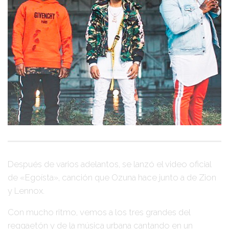
Después de varios adelantos, se lanzó el video oficial
de
«Egoísta»
, canción que
Ozuna
hace junto a de
Zion
y Lennox
.
Con mucho ritmo, vemos a los tres grandes del
reggaetón y de la música urbana cantando en un