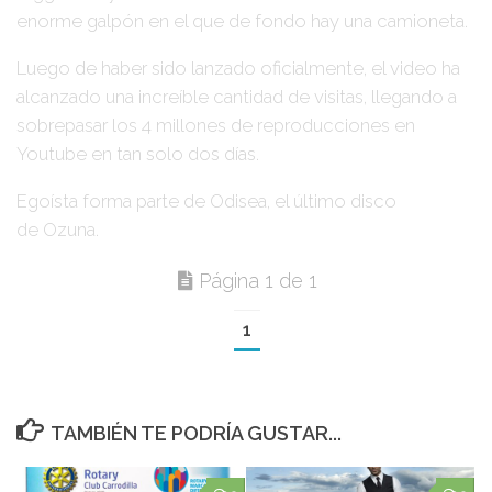
enorme galpón en el que de fondo hay una camioneta.
Luego de haber sido lanzado oficialmente, el video ha
alcanzado una increíble cantidad de visitas, llegando a
sobrepasar los 4 millones de reproducciones en
Youtube en tan solo dos días.
Egoísta
forma parte de
Odisea
, el último disco
de
Ozuna
.
Página 1 de 1
1
TAMBIÉN TE PODRÍA GUSTAR...