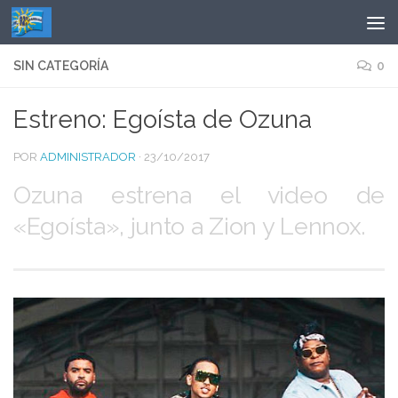
Saltar al contenido
SIN CATEGORÍA
0
Estreno: Egoísta de Ozuna
POR
ADMINISTRADOR
·
23/10/2017
Ozuna estrena el video de
«Egoísta», junto a Zion y Lennox.