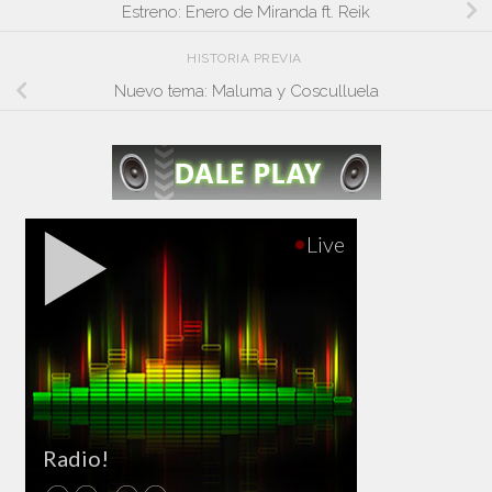
Estreno: Enero de Miranda ft. Reik
HISTORIA PREVIA
Nuevo tema: Maluma y Cosculluela