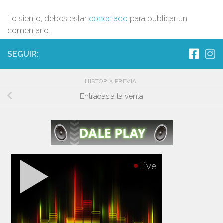
Lo siento, debes estar
conectado
para publicar un
comentario.
SEGUIR:
HISTORIA PREVIA
Entradas a la venta