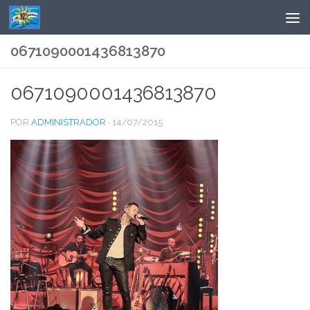
Saltar al contenido
0671090001436813870
0671090001436813870
POR
ADMINISTRADOR
·
14/07/2015