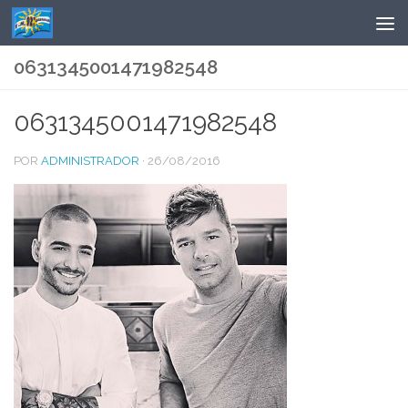
Saltar al contenido
0631345001471982548
0631345001471982548
POR
ADMINISTRADOR
·
26/08/2016