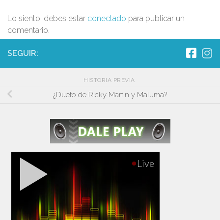
Lo siento, debes estar
conectado
para publicar un
comentario.
SEGUIR:
HISTORIA PREVIA
¿Dueto de Ricky Martin y Maluma?