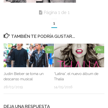
Página 1 de 1
1
TAMBIÉN TE PODRÍA GUSTAR...
0
0
Justin Bieber se toma un
“Latina”, el nuevo álbum de
descanso musical
Thalía
28/03/2019
14/05/2016
DEJA UNA RESPUESTA