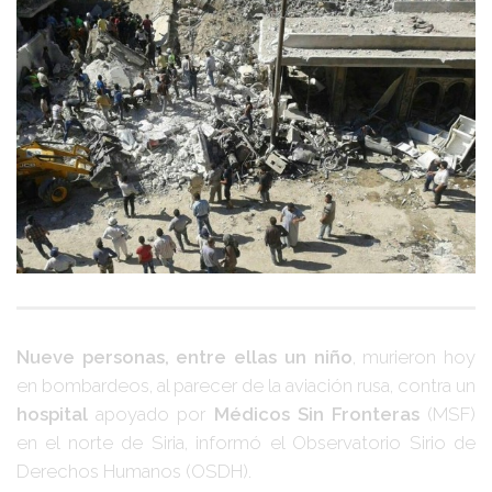
Nueve personas, entre ellas un niño
, murieron hoy
en bombardeos, al parecer de la aviación rusa, contra un
hospital
apoyado por
Médicos Sin Fronteras
(MSF)
en el norte de Siria, informó el Observatorio Sirio de
Derechos Humanos (OSDH).