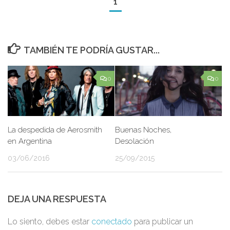
1
TAMBIÉN TE PODRÍA GUSTAR...
0
0
La despedida de Aerosmith
Buenas Noches,
en Argentina
Desolación
03/06/2016
25/09/2015
DEJA UNA RESPUESTA
Lo siento, debes estar
conectado
para publicar un