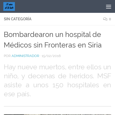
Saltar al contenido
SIN CATEGORÍA
0
Bombardearon un hospital de
Médicos sin Fronteras en Siria
POR
ADMINISTRADOR
·
15/02/2016
Hay nueve muertos, entre ellos un
niño, y decenas de heridos. MSF
asiste a unos 150 hospitales en
ese país.