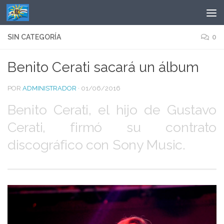
Saltar al contenido
SIN CATEGORÍA
0
Benito Cerati sacará un álbum
POR
ADMINISTRADOR
·
01/06/2016
Benito Cerati, el hijo de Gustavo
Cerati, firmó su contrato
discográfico con Sony Music.