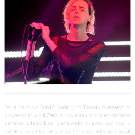
De la mano de
Benito Cerati
y de
Tweety Gonzalez
, el
proyecto musical
Zero Kill
(que incursiona en distintos
géneros alternativos, generando nuevos sonidos y
estructuras en las canciones) firmó contrato para sacar