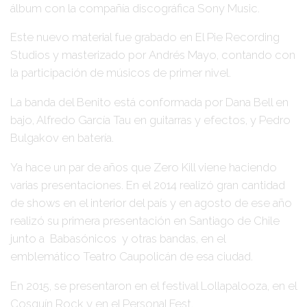
álbum con la compañía discográfica
Sony Music
.
Este nuevo material fue grabado en
El Pie Recording
Studios
y masterizado por
Andrés Mayo
, contando con
la participación de músicos de primer nivel.
La banda del
Benito
está conformada por
Dana Bell
en
bajo,
Alfredo García Tau
en guitarras y efectos, y
Pedro
Bulgakov
en batería.
Ya hace un par de años que
Zero Kill
viene haciendo
varias presentaciones. En el 2014 realizó gran cantidad
de shows en el interior del país y en agosto de ese año
realizó su primera presentación en
Santiago de Chile
junto a
Babasónicos
y otras bandas, en el
emblemático
Teatro Caupolicán
de esa ciudad.
En 2015, se presentaron en el festival Lollapalooza, en el
Cosquín Rock y en el Personal Fest.