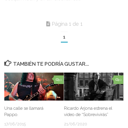
Página 1 de 1
1
TAMBIÉN TE PODRÍA GUSTAR...
0
0
Una calle se llamará
Ricardo Arjona estrena el
Pappo.
video de “Sobrevivirás”
17/06/2015
21/06/2020