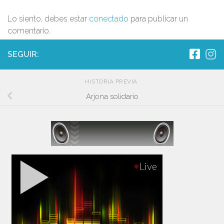
Lo siento, debes estar
conectado
para publicar un
comentario.
SEGUIR:
HISTORIA PREVIA
Arjona solidario