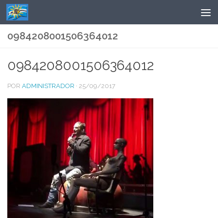
Saltar al contenido
0984208001506364012
0984208001506364012
POR
ADMINISTRADOR
·
25/09/2017