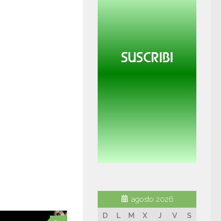
agosto 2026
D
L
M
X
J
V
S