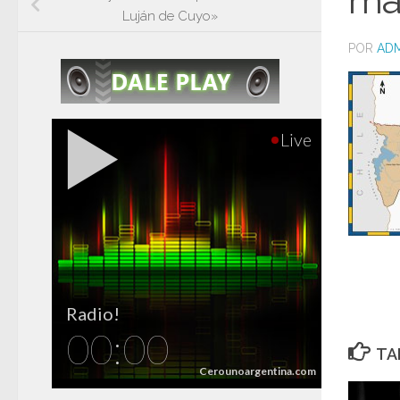
ma
Luján de Cuyo»
POR
ADM
TA