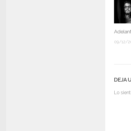
Adelan
09/12/2
DEJA 
Lo sien