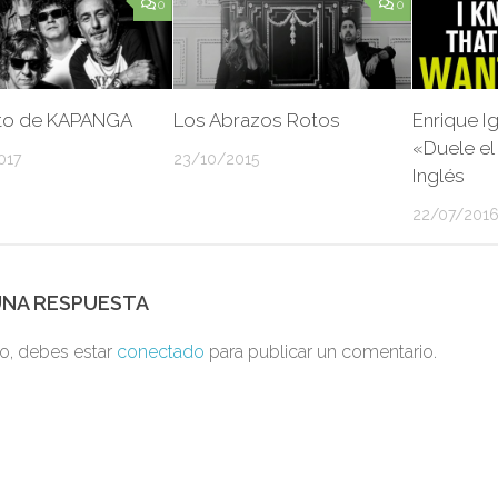
0
0
to de KAPANGA
Los Abrazos Rotos
Enrique Ig
«Duele el
017
23/10/2015
Inglés
22/07/201
UNA RESPUESTA
to, debes estar
conectado
para publicar un comentario.