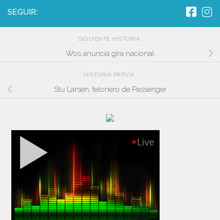
SEGUIR:
SIGUIENTE HISTORIA
Wos anuncia gira nacional
HISTORIA PREVIA
Stu Larsen, telonero de Passenger