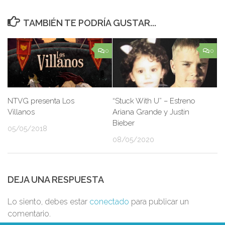
TAMBIÉN TE PODRÍA GUSTAR...
0
0
NTVG presenta Los
“Stuck With U” – Estreno
Villanos
Ariana Grande y Justin
Bieber
05/05/2018
08/05/2020
DEJA UNA RESPUESTA
Lo siento, debes estar
conectado
para publicar un
comentario.