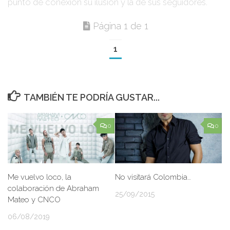
punto de conexión su ilusión y la de sus seguidores.
Página 1 de 1
1
TAMBIÉN TE PODRÍA GUSTAR...
0
0
Me vuelvo loco, la
No visitará Colombia…
colaboración de Abraham
25/09/2015
Mateo y CNCO
06/08/2019