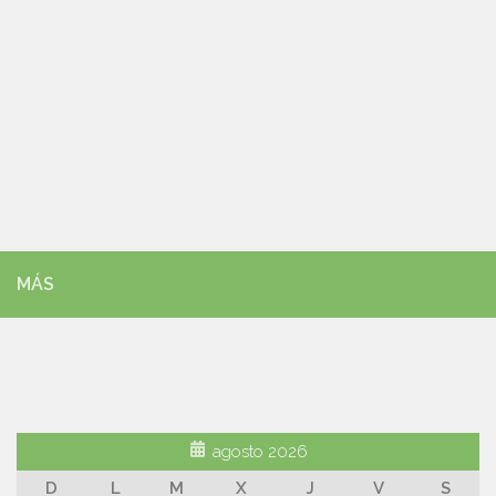
MÁS
agosto 2026
D
L
M
X
J
V
S