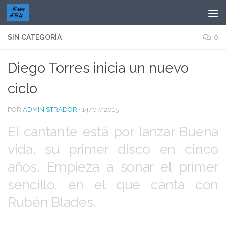
Saltar al contenido
SIN CATEGORÍA
0
Diego Torres inicia un nuevo
ciclo
POR
ADMINISTRADOR
·
14/07/2015
El cantante está por lanzar Buena
vida, su primer disco en cinco
años. Empieza a sonar el primer
sencillo, en el que canta con
Rubén Blades.