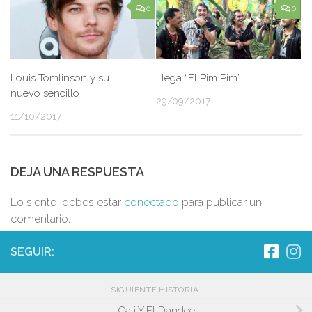
0
0
Louis Tomlinson y su
Llega “El Pim Pim”
nuevo sencillo
29/09/2017
11/10/2017
DEJA UNA RESPUESTA
Lo siento, debes estar
conectado
para publicar un
comentario.
SEGUIR:
SIGUIENTE HISTORIA
Cali Y El Dandee