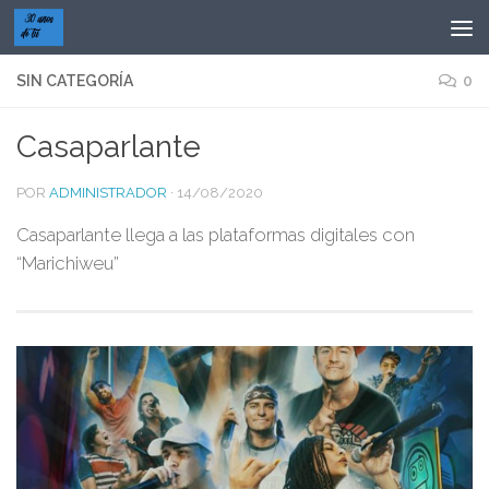
Saltar al contenido
SIN CATEGORÍA
0
Casaparlante
POR
ADMINISTRADOR
·
14/08/2020
Casaparlante llega a las plataformas digitales con
“Marichiweu”