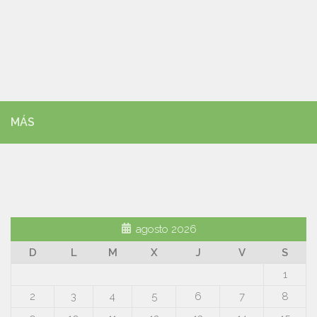
MÁS
agosto 2026
D
L
M
X
J
V
S
1
2
3
4
5
6
7
8