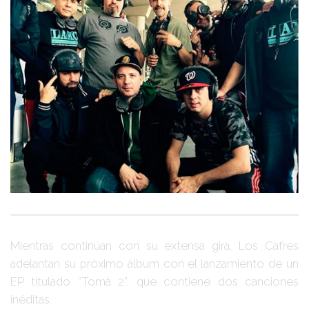
Mientras continúan con su extensa gira, Los Cafres
adelantan su próximo álbum con el lanzamiento de un
EP titulado
“Tomá 2”
, que contiene dos canciones
inéditas.