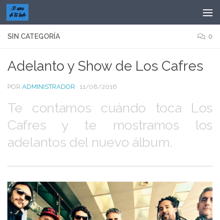
Saltar al contenido
SIN CATEGORÍA
0
Adelanto y Show de Los Cafres
POR
ADMINISTRADOR
·
11/08/2016
Te contamos cuándo toca Los
Cafres y te mostramos los
adelantos del nuevo álbum.