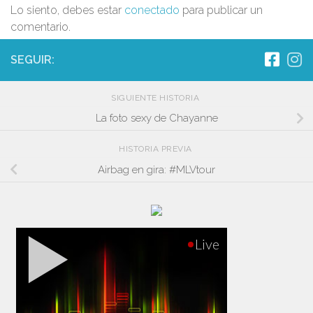
Lo siento, debes estar
conectado
para publicar un
comentario.
SEGUIR:
SIGUIENTE HISTORIA
La foto sexy de Chayanne
HISTORIA PREVIA
Airbag en gira: #MLVtour