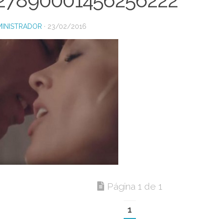
27890001456256222
INISTRADOR
·
23/02/2016
Página 1 de 1
1