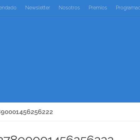
endado
Newsletter
Nosotros
Premios
Programac
890001456256222