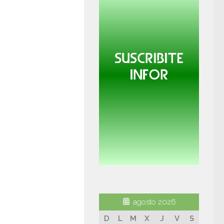
agosto 2026
D
L
M
X
J
V
S