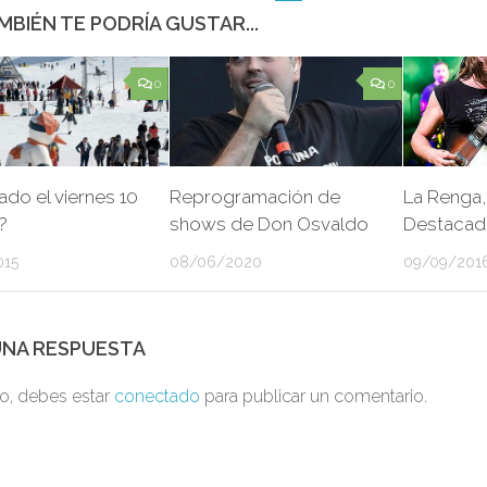
MBIÉN TE PODRÍA GUSTAR...
0
0
iado el viernes 10
Reprogramación de
La Renga,
?
shows de Don Osvaldo
Destacad
015
08/06/2020
09/09/201
UNA RESPUESTA
to, debes estar
conectado
para publicar un comentario.