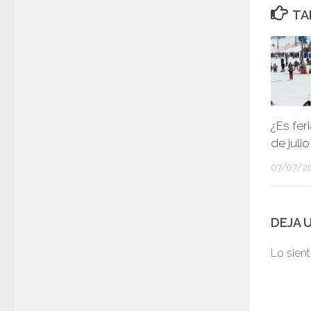
TA
¿Es fer
de julio
07/07/2
DEJA 
Lo sien