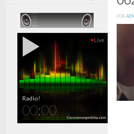
06
POR
ADM